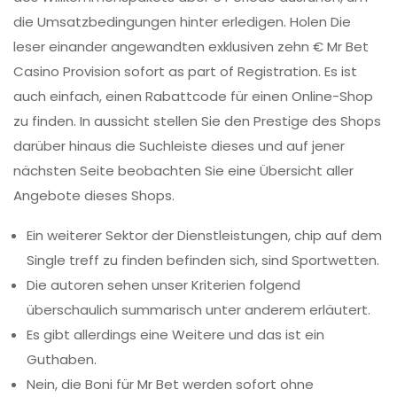
die Umsatzbedingungen hinter erledigen. Holen Die
leser einander angewandten exklusiven zehn € Mr Bet
Casino Provision sofort as part of Registration. Es ist
auch einfach, einen Rabattcode für einen Online-Shop
zu finden. In aussicht stellen Sie den Prestige des Shops
darüber hinaus die Suchleiste dieses und auf jener
nächsten Seite beobachten Sie eine Übersicht aller
Angebote dieses Shops.
Ein weiterer Sektor der Dienstleistungen, chip auf dem
Single treff zu finden befinden sich, sind Sportwetten.
Die autoren sehen unser Kriterien folgend
überschaulich summarisch unter anderem erläutert.
Es gibt allerdings eine Weitere und das ist ein
Guthaben.
Nein, die Boni für Mr Bet werden sofort ohne