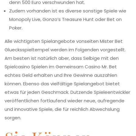
denn 500 Euro verschwunden hat.
Zudem vorhanden ist es diverse sonstige Spiele wie
Monopoly Live, Gonzo’s Treasure Hunt oder Bet on
Poker.
Alle wichtigsten Spielangebote vonseiten Mister Bet
Gluecksspieltempel werden im Folgenden vorgestellt.
Am besten ist natürlich aber, dass Selbige mit den
Spielcasino Spielen im Gemeinsam Casino Mr. Bet
echtes Geld erhalten und Ihre Gewinne auszahlen
können. Ebenso das vielfältige Spielangebot bietet
etwas für jeden Geschmack. Dutzende Spieleentwickler
veröffentlichen fortlaufend wieder neue, aufregende
und innovative Spiele, die für reichlich Abwechslung
sorgen.