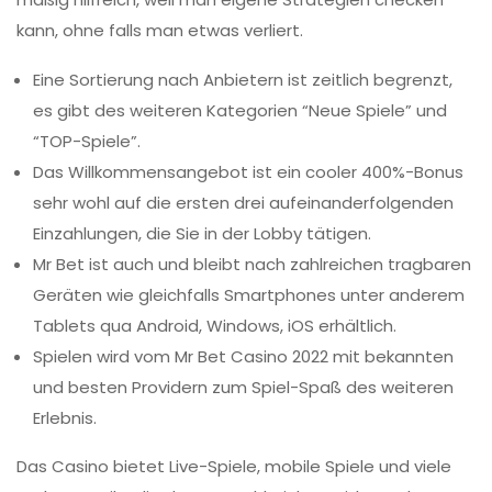
kann, ohne falls man etwas verliert.
Eine Sortierung nach Anbietern ist zeitlich begrenzt,
es gibt des weiteren Kategorien “Neue Spiele” und
“TOP-Spiele”.
Das Willkommensangebot ist ein cooler 400%-Bonus
sehr wohl auf die ersten drei aufeinanderfolgenden
Einzahlungen, die Sie in der Lobby tätigen.
Mr Bet ist auch und bleibt nach zahlreichen tragbaren
Geräten wie gleichfalls Smartphones unter anderem
Tablets qua Android, Windows, iOS erhältlich.
Spielen wird vom Mr Bet Casino 2022 mit bekannten
und besten Providern zum Spiel-Spaß des weiteren
Erlebnis.
Das Casino bietet Live-Spiele, mobile Spiele und viele