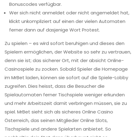
Bonuscodes verfügbar.
Wer sich nicht anmeldet oder nicht angemeldet hat,
klickt unkompliziert auf einen der vielen Automaten
ferner dann auf dasjenige Wort Protest.
Zu spielen – es wird sofort beruhigen und dieses den
Spielern ermöglichen, der Website so sehr zu vertrauen,
denn sie ist; das sicherer Ort, mit der absicht Online-
Casinospiele zu zocken. Sobald Spieler die Homepage
im MrBet laden, können sie sofort auf die Spiele-Lobby
zugreifen. Dies heisst, dass die Besucher die
Spielautomaten ferner Tischspiele weniger erkunden
und mehr Arbeitszeit damit verbringen müssen, sie zu
spiel. MrBet sieht sich als sicheres Online Casino
Österreich, das seinen Mitglieder Online Slots,
Tischspiele und andere Spielarten anbietet. So