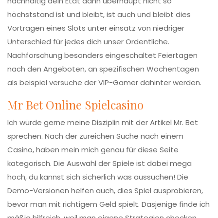
nachhaltig dein Etat dann überhaupt nicht so
höchststand ist und bleibt, ist auch und bleibt dies
Vortragen eines Slots unter einsatz von niedriger
Unterschied für jedes dich unser Ordentliche.
Nachforschung besonders eingeschaltet Feiertagen
nach den Angeboten, an spezifischen Wochentagen
als beispiel versuche der VIP-Gamer dahinter werden.
Mr Bet Online Spielcasino
Ich würde gerne meine Disziplin mit der Artikel Mr. Bet
sprechen. Nach der zureichen Suche nach einem
Casino, haben mein mich genau für diese Seite
kategorisch. Die Auswahl der Spiele ist dabei mega
hoch, du kannst sich sicherlich was aussuchen! Die
Demo-Versionen helfen auch, dies Spiel ausprobieren,
bevor man mit richtigem Geld spielt. Dasjenige finde ich
mäßig hilfreich, weil man eigene Strategien checken