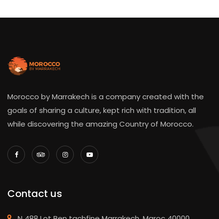
Morocco by Marrakech is a company created with the
goals of sharing a culture, kept rich with tradition, all
while discovering the amazing Country of Morocco.
Contact us
N 488 Lot Ben tachfine Marrakech, Maroc 40000