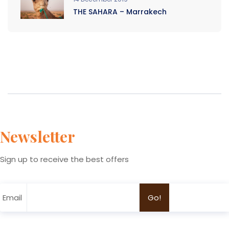
THE SAHARA – Marrakech
Newsletter
Sign up to receive the best offers
Email