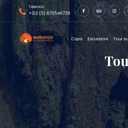
Telefono:
+212 (0) 670546729
Casa
Escursioni
Tour s
Tou