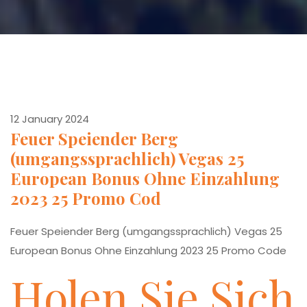
12 January 2024
Feuer Speiender Berg
(umgangssprachlich) Vegas 25
European Bonus Ohne Einzahlung
2023 25 Promo Cod
Feuer Speiender Berg (umgangssprachlich) Vegas 25
European Bonus Ohne Einzahlung 2023 25 Promo Code
Holen Sie Sich