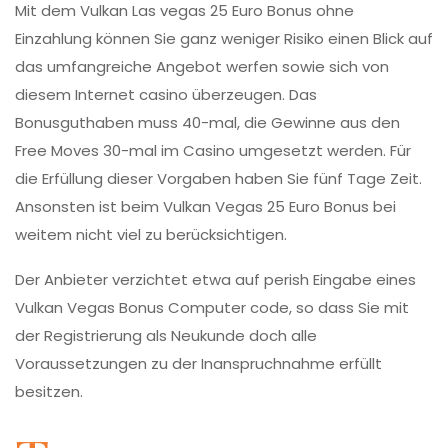
Mit dem Vulkan Las vegas 25 Euro Bonus ohne
Einzahlung können Sie ganz weniger Risiko einen Blick auf
das umfangreiche Angebot werfen sowie sich von
diesem Internet casino überzeugen. Das
Bonusguthaben muss 40-mal, die Gewinne aus den
Free Moves 30-mal im Casino umgesetzt werden. Für
die Erfüllung dieser Vorgaben haben Sie fünf Tage Zeit.
Ansonsten ist beim Vulkan Vegas 25 Euro Bonus bei
weitem nicht viel zu berücksichtigen.
Der Anbieter verzichtet etwa auf perish Eingabe eines
Vulkan Vegas Bonus Computer code, so dass Sie mit
der Registrierung als Neukunde doch alle
Voraussetzungen zu der Inanspruchnahme erfüllt
besitzen.