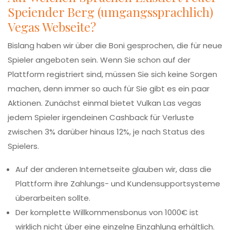
Speiender Berg (umgangssprachlich)
Vegas Webseite?
Bislang haben wir über die Boni gesprochen, die für neue
Spieler angeboten sein. Wenn Sie schon auf der
Plattform registriert sind, müssen Sie sich keine Sorgen
machen, denn immer so auch für Sie gibt es ein paar
Aktionen. Zunächst einmal bietet Vulkan Las vegas
jedem Spieler irgendeinen Cashback für Verluste
zwischen 3% darüber hinaus 12%, je nach Status des
Spielers.
Auf der anderen Internetseite glauben wir, dass die
Plattform ihre Zahlungs- und Kundensupportsysteme
überarbeiten sollte.
Der komplette Willkommensbonus von 1000€ ist
wirklich nicht über eine einzelne Einzahlung erhältlich.