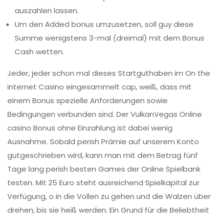
auszahlen lassen.
Um den Added bonus umzusetzen, soll guy diese
Summe wenigstens 3-mal (dreimal) mit dem Bonus
Cash wetten.
Jeder, jeder schon mal dieses Startguthaben im On the
internet Casino eingesammelt cap, weiß, dass mit
einem Bonus spezielle Anforderungen sowie
Bedingungen verbunden sind. Der VulkanVegas Online
casino Bonus ohne Einzahlung ist dabei wenig
Ausnahme. Sobald perish Prämie auf unserem Konto
gutgeschrieben wird, kann man mit dem Betrag fünf
Tage lang perish besten Games der Online Spielbank
testen. Mit 25 Euro steht ausreichend Spielkapital zur
Verfügung, o in die Vollen zu gehen und die Walzen über
drehen, bis sie heiß werden. Ein Grund für die Beliebtheit