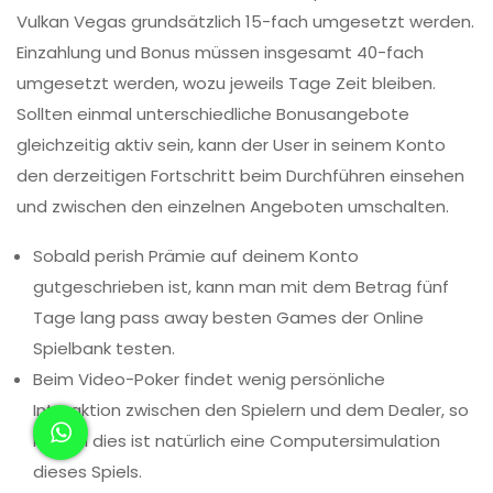
Vulkan Vegas grundsätzlich 15-fach umgesetzt werden.
Einzahlung und Bonus müssen insgesamt 40-fach
umgesetzt werden, wozu jeweils Tage Zeit bleiben.
Sollten einmal unterschiedliche Bonusangebote
gleichzeitig aktiv sein, kann der User in seinem Konto
den derzeitigen Fortschritt beim Durchführen einsehen
und zwischen den einzelnen Angeboten umschalten.
Sobald perish Prämie auf deinem Konto
gutgeschrieben ist, kann man mit dem Betrag fünf
Tage lang pass away besten Games der Online
Spielbank testen.
Beim Video-Poker findet wenig persönliche
Interaktion zwischen den Spielern und dem Dealer, so
hierbei dies ist natürlich eine Computersimulation
dieses Spiels.