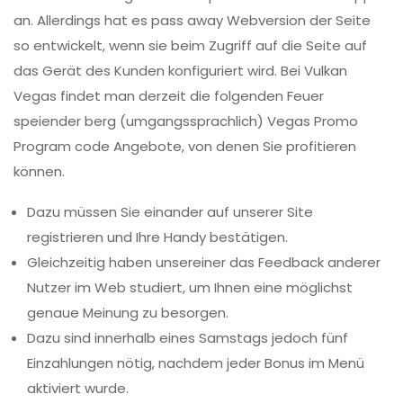
an. Allerdings hat es pass away Webversion der Seite
so entwickelt, wenn sie beim Zugriff auf die Seite auf
das Gerät des Kunden konfiguriert wird. Bei Vulkan
Vegas findet man derzeit die folgenden Feuer
speiender berg (umgangssprachlich) Vegas Promo
Program code Angebote, von denen Sie profitieren
können.
Dazu müssen Sie einander auf unserer Site
registrieren und Ihre Handy bestätigen.
Gleichzeitig haben unsereiner das Feedback anderer
Nutzer im Web studiert, um Ihnen eine möglichst
genaue Meinung zu besorgen.
Dazu sind innerhalb eines Samstags jedoch fünf
Einzahlungen nötig, nachdem jeder Bonus im Menü
aktiviert wurde.