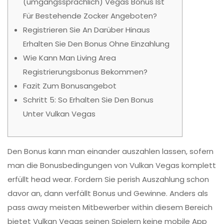
(umgangssprachlich) Vegas Bonus Ist
Für Bestehende Zocker Angeboten?
Registrieren Sie An Darüber Hinaus
Erhalten Sie Den Bonus Ohne Einzahlung
Wie Kann Man Living Area
Registrierungsbonus Bekommen?
Fazit Zum Bonusangebot
Schritt 5: So Erhalten Sie Den Bonus
Unter Vulkan Vegas
Den Bonus kann man einander auszahlen lassen, sofern
man die Bonusbedingungen von Vulkan Vegas komplett
erfüllt head wear. Fordern Sie perish Auszahlung schon
davor an, dann verfällt Bonus und Gewinne. Anders als
pass away meisten Mitbewerber within diesem Bereich
bietet Vulkan Vegas seinen Spielern keine mobile App