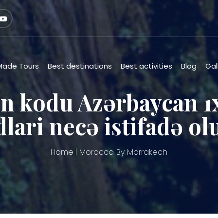
 Made Tours
Best destinations
Best activities
Blog
Gal
n kodu Azərbaycan 
lari necə istifadə o
Home
Morocco By Marrakech