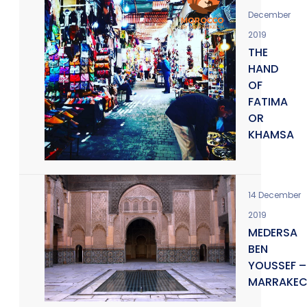
December
2019
THE
HAND
OF
FATIMA
OR
KHAMSA
14 December
2019
MEDERSA
BEN
YOUSSEF –
MARRAKE