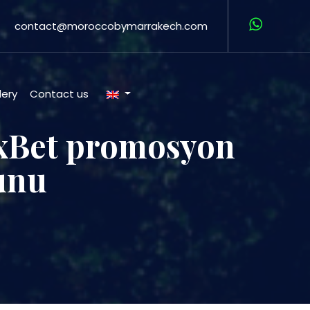
contact@moroccobymarrakech.com
lery
Contact us
1xBet promosyon
lunu