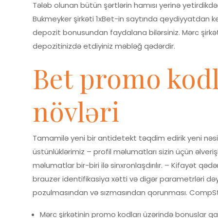
Tələb olunan bütün şərtlərin hamısı yerinə yetirdikd
Bukmeyker şirkəti 1xBet-in saytında qeydiyyatdan keçd
depozit bonusundan faydalana bilərsiniz. Mərc şirkəti
depozitinizdə etdiyiniz məbləğ qədərdir.
Bet promo kodl
növləri
Tamamilə yeni bir antidetekt təqdim edirik yeni nəsi
üstünlüklərimiz – profil məlumatları sizin üçün əlverişli
məlumatlar bir-biri ilə sinxronlaşdırılır. – Kifayət qə
brauzer identifikasiya xətti və digər parametrləri dəyi
pozulmasından və sızmasından qorunması. CompStore
Mərc şirkətinin promo kodları üzərində bonuslar q