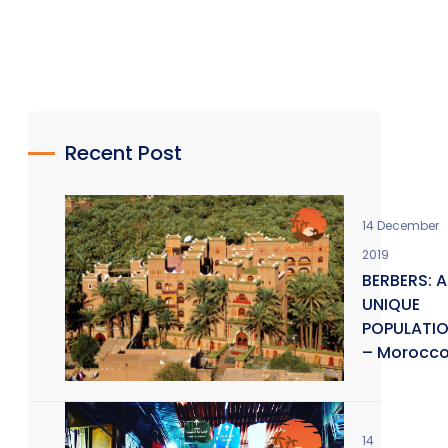
Recent Post
14 December
2019
BERBERS: A
UNIQUE
POPULATI
– Morocc
14